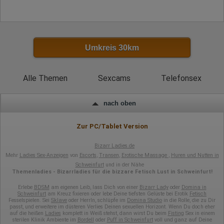
Wir nutzen Hotjar als Webanalysedient. Es wird verwendet, um
Daten über das Benutzerverhalten zu sammeln. Hotjar kann
auch im Rahmen von Umfragen und Feedbackfunktionen, die
auf unserer Website eingebunden sind, von Ihnen bereitgestellte
Informationen verarbeiten.
Umkreis 30km
Herausgeber:
Hotjar Limited, Malta
Erhobene Daten:
Alle Themen
Sexcams
Telefonsex
Datum und Uhrzeit des Besuchs
Gerätetyp
nach oben
Geografischer Standort
IP-Adresse
Mausbewegungen
Zur PC/Tablet Version
Besuchte Seiten
Referrer URL
Bizarr Ladies.de
Bildschirmauflösung
Mehr
Ladies Sex-Anzeigen
von
Escorts
,
Transen
,
Erotische Massage
,
Huren und Nutten in
Eindeutige Gerätekennung
Sprachinformationen
Schweinfurt
und in der Nähe
Gerätebestriebssystem
Themenladies - Bizarrladies für die bizzare Fetisch Lust in Schweinfurt!
Browser-Typ
Erlebe
BDSM
am eigenen Leib, lass Dich von einer
Bizarr Lady
oder
Domina in
Klicks
Schweinfurt
am Kreuz fixieren oder lebe Deine tiefsten Gelüste bei Erotik
Fetisch
Domain-Name
Fesselspielen. Sei
Sklave
oder HerrIn, schlüpfe im
Domina Studio
in die Rolle, die zu Dir
Eindeutige Benutzerkennung
passt, und erweitere im düsteren Verlies Deinen sexuellen Horizont. Wenn Du doch eher
Antworten auf Umfragen
auf die heißen
Ladies
komplett in Weiß stehst, dann wirst Du beim
Fisting
Sex in einem
sterilen Klinik Ambiente im
Bordell
oder
Puff in Schweinfurt
voll und ganz auf Deine