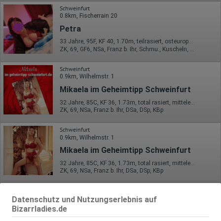
Schweinfurt
0.8km, Fischerrain 20
Petra
33 Jahre, 95F, KF 40, 1.70m, teilrasiert, osteuropäisch
ZK, 69, GF6, NSa, Franz b. Ihr, Schmu., Kuscheln, Körperküs.
Schweinfurt
0.9km, Wilhelmstr. 1
Mikaela im Geheimtipp Schweinfurt
32 Jahre, 85C, KF 36, 1.73m, total rasiert, mitteleuropäisch
ZK, 69, NSa, Franz b. Ihr, DSa, DSp, KBp
Schweinfurt
0.9km, Wilhelmstr. 1
Mikaela im Geheimtipp Schweinfurt
32 Jahre, 85C, KF 36, 1.73m, total rasiert, mitteleuropäisch
ZK, 69, NSa, Franz b. Ihr, DSa, DSp, KBp
Schweinfurt
Datenschutz und Nutzungserlebnis auf
Evelyn 24H Hot Girl (18J+)
Bizarrladies.de
80C, KF 38, 1.68m, total rasiert, osteuropäisch