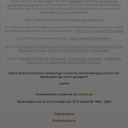
Kosten kommen, ob beim
Fisting
oder beim
Deepthroat
. Erotisches
Bondage und
Ort der Verarbeitung:
Fesselspiele in Schweinfurt
auf Bizarrladies. Eine Bizarrlady bietet eine einzigartige
Europäische Union
Kombination aus Dominanz, Erotik und sexuellen Dienstleistungen, die sie von einer
traditionellen
Domina
unterscheidet.
Rechtliche Grundlage der Verarbeitung
Art. 6 Abs. 1 S. 1 lit. a DSGVO
Mehr Themenladies Erotik und
Sex-News aus Schweinfurt
Du willst noch mehr? Dann komm zu LadiesSTARS und entdecke die exklusiven Inhalte
von heißen, bizarren Huren aus ganz Deutschland.
Jetzt Fan auf LadiesSTARS werden.
Du bist Pro? Dann warte nicht länger -
jetzt LadiesSTARS aktivieren!
Ladies in
Schweinfurt
,
Bad Kissingen
,
Salz (Unterfranken)
,
Bad Neustadt an der Saale
,
Biebelried
,
Kitzingen
,
Würzburg
,
Marktbreit
,
Segnitz
,
Gleichamberg
Ladies in
Sennfeld
,
Dittelbrunn
,
Niederwerrn
,
Üchtelhausen
,
Gochsheim
,
Geldersheim
,
Schonungen
,
Grafenrheinfeld
,
Bergrheinfeld
,
Euerbach
Diese Seite beinhaltet eindeutige erotische Darstellungen und ist für
Minderjährige nicht geeignet!
Ladies
Themenladies powered by
Ladies.de
Bizarrladies.de ist ein Produkt der RTO GmbH © 1996 - 2026
Impressum
Datenschutz