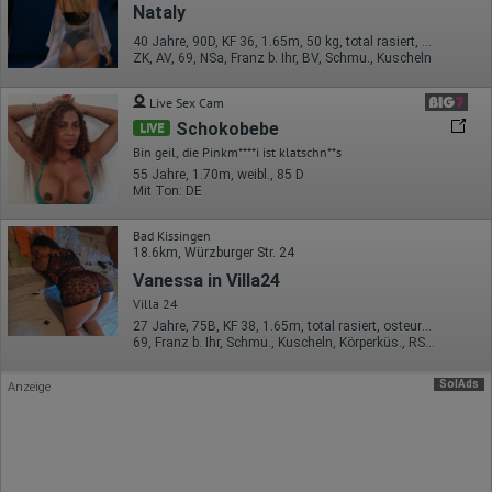
Europäischen Wirtschaftsraum gekürzt, dies bedeutet, dass alle
Nataly
Daten anonym erhoben werden. Nur in Ausnahmefällen wird die
volle IP-Adresse an einen Server von Google in den USA
40 Jahre, 90D, KF 36, 1.65m, 50 kg, total rasiert, Latina
übertragen und dort gekürzt. Die von dem Browser des Nutzers
ZK, AV, 69, NSa, Franz b. Ihr, BV, Schmu., Kuscheln
übermittelte IP-Adresse wird nicht mit anderen Daten von Google
zusammengeführt.
Live Sex Cam
Schokobebe
Erhobene Informationen zum Besucherverhalten sind folgende:
LIVE
Bin geil, die Pinkm****i ist klatschn**s
Herkunft (Land und Stadt)
55 Jahre, 1.70m, weibl., 85 D
Sprache
Mit Ton: DE
Betriebssystem
Gerät (PC, Tablet-PC oder Smartphone)
Browser und alle verwendeten Add-ons
Bad Kissingen
Auflösung des Computers
18.6km, Würzburger Str. 24
Besucherquelle (Facebook, Suchmaschine oder
Vanessa in Villa24
verweisende Webseite)
Welche Dateien wurden heruntergeladen?
Villa 24
Welche Videos angeschaut?
27 Jahre, 75B, KF 38, 1.65m, total rasiert, osteuropäisch
Wurden Werbebanner angeklickt?
69, Franz b. Ihr, Schmu., Kuscheln, Körperküs., RS, FE
Wohin ging der Besucher? Klickte er auf weitere Seiten des
Portals oder hat er sie komplett verlassen?
SolAds
Anzeige
Wie lange blieb der Besucher?
Ort der Verarbeitung:
Europäische Union & USA
Hotjar