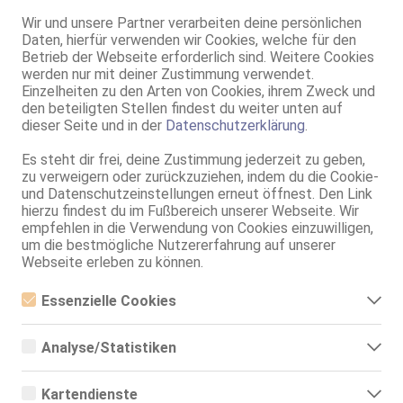
GF6, NSa, Franz b. Ihr, BV, MFF, MMF, GS
Wir und unsere Partner verarbeiten deine persönlichen
Daten, hierfür verwenden wir Cookies, welche für den
Schweinfurt
Betrieb der Webseite erforderlich sind. Weitere Cookies
Antonia- Jung (20+) - vers. - devot - uners*ttlich -
werden nur mit deiner Zustimmung verwendet.
Einzelheiten zu den Arten von Cookies, ihrem Zweck und
20 Jahre, 80D, KF 36/38, 1.65m, 60 kg, total rasiert, osteuropäisch
ZK, 69, GF6, NSa, Franz b. Ihr, BV, MFF
den beteiligten Stellen findest du weiter unten auf
dieser Seite und in der
Datenschutzerklärung
.
Schweinfurt
Es steht dir frei, deine Zustimmung jederzeit zu geben,
Emma Neu in der Stadt! BJ Party 24/7
zu verweigern oder zurückzuziehen, indem du die Cookie-
18 Jahre, 75A, KF 36/38, 1.69m, 60 kg, total rasiert, osteuropäisch
und Datenschutzeinstellungen erneut öffnest. Den Link
ZK, 69, GF6, DT, NSa, Franz b. Ihr, BV
hierzu findest du im Fußbereich unserer Webseite. Wir
empfehlen in die Verwendung von Cookies einzuwilligen,
um die bestmögliche Nutzererfahrung auf unserer
Webseite erleben zu können.
Essenzielle Cookies
Essenzielle Cookies sind alle notwendigen Cookies, die für den
Betrieb der Webseite notwendig sind, indem Grundfunktionen
Analyse/Statistiken
ermöglicht werden. Die Webseite kann ohne diese Cookies nicht
richtig funktionieren.
Analyse- bzw. Statistikcookies sind Cookies, die der Analyse der
Schweinfurt
Webseiten-Nutzung und der Erstellung von anonymisierten
Kartendienste
Mely
Zugriffsstatistiken dienen. Sie helfen den Webseiten-Besitzern zu