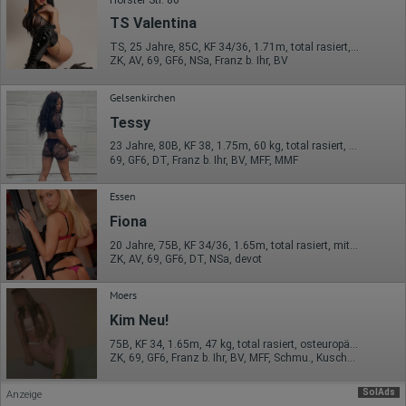
IP-Adresse
Mausbewegungen
TS Valentina
Besuchte Seiten
TS, 25 Jahre, 85C, KF 34/36, 1.71m, total rasiert, Latina
Referrer URL
ZK, AV, 69, GF6, NSa, Franz b. Ihr, BV
Bildschirmauflösung
Eindeutige Gerätekennung
Sprachinformationen
Gelsenkirchen
Gerätebestriebssystem
Tessy
Browser-Typ
Klicks
23 Jahre, 80B, KF 38, 1.75m, 60 kg, total rasiert, exotisch
Domain-Name
69, GF6, DT, Franz b. Ihr, BV, MFF, MMF
Eindeutige Benutzerkennung
Antworten auf Umfragen
Essen
Ort der Verarbeitung:
Fiona
Europäische Union
20 Jahre, 75B, KF 34/36, 1.65m, total rasiert, mitteleuropäisch
Rechtliche Grundlage der Verarbeitung
ZK, AV, 69, GF6, DT, NSa, devot
Art. 6 Abs. 1 S. 1 lit. a DSGVO
Moers
Kim Neu!
75B, KF 34, 1.65m, 47 kg, total rasiert, osteuropäisch
ZK, 69, GF6, Franz b. Ihr, BV, MFF, Schmu., Kuscheln
SolAds
Anzeige