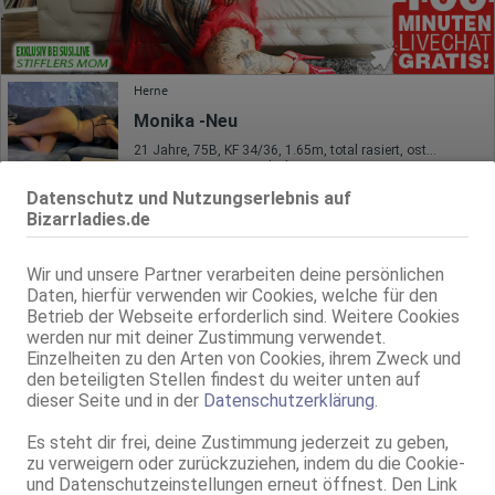
Herne
Monika -Neu
21 Jahre, 75B, KF 34/36, 1.65m, total rasiert, osteuropäisch
ZK, AV, 69, GF6, Franz b. Ihr, BV, MFF
Datenschutz und Nutzungserlebnis auf
Essen
Bizarrladies.de
TS Katalina
TS, 27 Jahre, 80C, KF 36/38, 1.84m, total rasiert, Latina
Wir und unsere Partner verarbeiten deine persönlichen
ZK, AV, 69, GF6, DT, NSa, Franz b. Ihr
Daten, hierfür verwenden wir Cookies, welche für den
Betrieb der Webseite erforderlich sind. Weitere Cookies
Mülheim an der Ruhr
werden nur mit deiner Zustimmung verwendet.
Einzelheiten zu den Arten von Cookies, ihrem Zweck und
Michaela (privat)
den beteiligten Stellen findest du weiter unten auf
47 Jahre, 75D, KF 38, 1.75m, 59 kg, behaart, deutsch
dieser Seite und in der
Datenschutzerklärung
.
ZK, 69, GF6, NSa, Franz b. Ihr, BV, Körperküs.
Es steht dir frei, deine Zustimmung jederzeit zu geben,
Dortmund
zu verweigern oder zurückzuziehen, indem du die Cookie-
Andjela
und Datenschutzeinstellungen erneut öffnest. Den Link