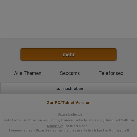
mehr
Alle Themen
Sexcams
Telefonsex
nach oben
Zur PC/Tablet Version
Bizarr Ladies.de
Mehr
Ladies Sex-Anzeigen
von
Escorts
,
Transen
,
Erotische Massage
,
Huren und Nutten in
Ruhrgebiet
und in der Nähe
Themenladies - Bizarrladies für die bizzare Fetisch Lust in Ruhrgebiet!