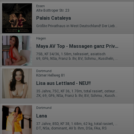
Essen
Alte Bottroper Str. 23
Palais Cataleya
Größte Privathaus in West Deutschland! Der Liebestempel auf 380qm und 9. Suiten für den gehoben Anspruch mit Internationaler Top Besetzung, täglich ab 10 Uhr erreichbar. Mit diskreten Parkplätzen auf dem Gelände und erstklassig ausgestatteten, stilvollen und einzigartig eingerichteten Räumlichkeiten erfüllt das Palais Cataleya Wünsche auf jeder Ebene. Sauberkeit, Hygiene und Diskretion haben bei uns selbstverständlich höchsten Stellenwert und oberste Priorität. Das Palais Cataleya befindet sich in Essen, in der nähe von der A42 direkt neben Bottrop, Oberhausen, Gelsenkirchen. Auch aus Duisburg, Bochum, Mülheim a. d. Ruhr und Dinslaken findet man schnell zum Palais Cataleya ! Wir freuen uns auf Ihren Besuch und wünschen Ihnen ein einzigartiges Erlebnis! Tel: 02014783784
Hagen
Maya AV Top - Massagen ganz Privat
75B, KF 34/36, 1.58m, teilrasiert, asiatisch
69, GF6, NSa, Franz b. Ihr, BV, Schmu., Kuscheln, Körperküs.
Dortmund
Körner Hellweg 81
Lisa aus Lettland - NEU!!
35 Jahre, 75C, KF 36, 1.70m, total rasiert, osteuropäisch
ZK, 69, GF6, NSa, Franz b. Ihr, BV, Schmu., Kuscheln
Dortmund
Lana
37 Jahre, 85D, KF 38, 1.68m, 62 kg, total rasiert, deutsch
DT, NSa, dominant, AV b. Ihm, DSa, FAa, RS