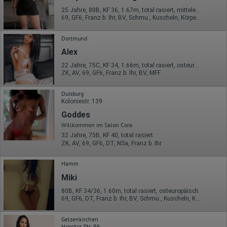
Auflösung des Computers
Besucherquelle (Facebook, Suchmaschine oder
25 Jahre, 80B, KF 36, 1.67m, total rasiert, mitteleuropäisch
verweisende Webseite)
69, GF6, Franz b. Ihr, BV, Schmu., Kuscheln, Körperküs., DSa
Welche Dateien wurden heruntergeladen?
Welche Videos angeschaut?
Dortmund
Wurden Werbebanner angeklickt?
Wohin ging der Besucher? Klickte er auf weitere Seiten des
Alex
Portals oder hat er sie komplett verlassen?
Wie lange blieb der Besucher?
22 Jahre, 75C, KF 34, 1.66m, total rasiert, osteuropäisch
ZK, AV, 69, GF6, Franz b. Ihr, BV, MFF
Ort der Verarbeitung:
Europäische Union & USA
Duisburg
Koloniestr. 139
Hotjar
Goddes
Wir nutzen Hotjar als Webanalysedient. Es wird verwendet, um
Willkommen im Salon Cora
Daten über das Benutzerverhalten zu sammeln. Hotjar kann
32 Jahre, 75B, KF 40, total rasiert
auch im Rahmen von Umfragen und Feedbackfunktionen, die
ZK, AV, 69, GF6, DT, NSa, Franz b. Ihr
auf unserer Website eingebunden sind, von Ihnen bereitgestellte
Informationen verarbeiten.
Hamm
Herausgeber:
Hotjar Limited, Malta
Miki
80B, KF 34/36, 1.60m, total rasiert, osteuropäisch
Erhobene Daten:
69, GF6, DT, Franz b. Ihr, BV, Schmu., Kuscheln, Körperküs.
Datum und Uhrzeit des Besuchs
Gerätetyp
Gelsenkirchen
Geografischer Standort
Horster Str. 86