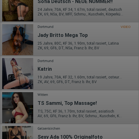
Sofia Deutsch - NEUE NUMMER!!
Herausgeber:
Google Ireland Limited
24 Jahre, 70A, KF 34, 1.67m, total rasiert, deutsch
ZK, 69, NSa, BV, MFF, Schmu., Kuscheln, Körperküs.
Erhobene Daten:
Die erzeugten Informationen über die Benutzung unserer
Webseiten sowie die von dem Browser übermittelte IP-Adresse
Dortmund
VIDEO
werden übertragen und gespeichert. Dabei können aus den
Jady Britto Mega Top
verarbeiteten Daten pseudonyme Nutzungsprofile der Nutzer
erstellt werden. Diese Informationen wird Google gegebenenfalls
25 Jahre, 80C, KF 36, 1.90m, total rasiert, Latina
auch an Dritte übertragen, sofern dies gesetzlich
ZK, 69, GF6, DT, NSa, Franz b. Ihr, BV
vorgeschrieben wird oder, soweit Dritte diese Daten im Auftrag
von Google verarbeiten. Die IP-Adresse der Nutzer wird von
Dortmund
Google innerhalb von Mitgliedstaaten der Europäischen Union
oder in anderen Vertragsstaaten des Abkommens über den
Katrin
Europäischen Wirtschaftsraum gekürzt, dies bedeutet, dass alle
Daten anonym erhoben werden. Nur in Ausnahmefällen wird die
19 Jahre, 70A, KF 32, 1.60m, total rasiert, osteuropäisch
volle IP-Adresse an einen Server von Google in den USA
ZK, AV, 69, GF6, DT, Franz b. Ihr, BV
übertragen und dort gekürzt. Die von dem Browser des Nutzers
übermittelte IP-Adresse wird nicht mit anderen Daten von Google
Witten
zusammengeführt.
TS Sammi, Top Massage!
Erhobene Informationen zum Besucherverhalten sind folgende:
TS, 75C, KF 36, 1.70m, total rasiert, asiatisch
Herkunft (Land und Stadt)
AV, 69, GF6, Franz b. Ihr, BV, Schmu., Kuscheln, Körperküs.
Sprache
Betriebssystem
Gelsenkirchen
Gerät (PC, Tablet-PC oder Smartphone)
Browser und alle verwendeten Add-ons
Sexy Ada 100% Originalfoto