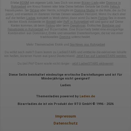
Erlebe
BDSM
am eigenen Leib, lass Dich von einer
Bizarr Lady
oder
Domina in
Ruhrgebiet
am Kreuz fixieren oder lebe Deine tiefsten Gelüste bei Erotik
Fetisch
Fesselspielen. Sei
Sklave
oder HerrIn, schlüpfe im
Domina Studio
in die Rolle, die zu Dir
passt, und erweitere im düsteren Verlies Deinen sexuellen Horizont. Wenn Du doch eher
auf die heißen
Ladies
komplett in Weiß stehst, dann wirst Du beim
Fisting
Sex in einem
sterilen Klinik Ambiente im
Bordell
oder
Puff in Ruhrgebiet
voll und ganz auf Deine
Kosten kommen, ob beim
Fisting
oder beim
Deepthroat
. Erotisches
Bondage und
Fesselspiele in Ruhrgebiet
auf Bizarrladies. Eine Bizarrlady bietet eine einzigartige
Kombination aus Dominanz, Erotik und sexuellen Dienstleistungen, die sie von einer
traditionellen
Domina
unterscheidet.
Mehr Themenladies Erotik und
Sex-News aus Ruhrgebiet
Du willst noch mehr? Dann komm zu LadiesSTARS und entdecke die exklusiven Inhalte
von heißen, bizarren Huren aus ganz Deutschland.
Jetzt Fan auf LadiesSTARS werden.
Du bist Pro? Dann warte nicht länger -
jetzt LadiesSTARS aktivieren!
Diese Seite beinhaltet eindeutige erotische Darstellungen und ist für
Minderjährige nicht geeignet!
Ladies
Themenladies powered by
Ladies.de
Bizarrladies.de ist ein Produkt der RTO GmbH © 1996 - 2026
Impressum
Datenschutz