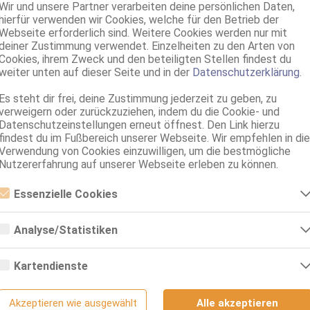
Wir und unsere Partner verarbeiten deine persönlichen Daten,
Pirmasens
hierfür verwenden wir Cookies, welche für den Betrieb der
1.2km, Charlottenstr. 15
Webseite erforderlich sind. Weitere Cookies werden nur mit
Deutsche Madleen - WhatsApp Chat - Geimpft
deiner Zustimmung verwendet. Einzelheiten zu den Arten von
Cookies, ihrem Zweck und den beteiligten Stellen findest du
60 Jahre, 85G, KF 40, 1.63m, total rasiert, deutsch
ZK, 69, GF6, NSa, NSp, Franz b. Ihr, BV
weiter unten auf dieser Seite und in der
Datenschutzerklärung
.
Es steht dir frei, deine Zustimmung jederzeit zu geben, zu
Pirmasens
verweigern oder zurückzuziehen, indem du die Cookie- und
Coco
Datenschutzeinstellungen erneut öffnest. Den Link hierzu
25 Jahre, 75B, KF 34, 1.60m, teilrasiert, asiatisch
findest du im Fußbereich unserer Webseite. Wir empfehlen in die
ZK, 69, GF6, DT, Franz b. Ihr, BV, Schmu., Kuscheln
Verwendung von Cookies einzuwilligen, um die bestmögliche
Nutzererfahrung auf unserer Webseite erleben zu können.
Essenzielle Cookies
Essenzielle Cookies sind alle notwendigen Cookies, die für den Betrieb
der Webseite notwendig sind, indem Grundfunktionen ermöglicht
Analyse/Statistiken
werden. Die Webseite kann ohne diese Cookies nicht richtig
funktionieren.
Analyse- bzw. Statistikcookies sind Cookies, die der Analyse der
Webseiten-Nutzung und der Erstellung von anonymisierten
Kartendienste
Zugriffsstatistiken dienen. Sie helfen den Webseiten-Besitzern zu
verstehen, wie Besucher mit Webseiten interagieren, indem
Google Maps
Informationen anonym gesammelt und gemeldet werden.
Akzeptieren wie ausgewählt
Alle akzeptieren
Umkreis 30km