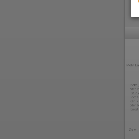
Mehr
La
Erlebe
oder l
Studi
doch
Klini
oder 
biete
Du wil