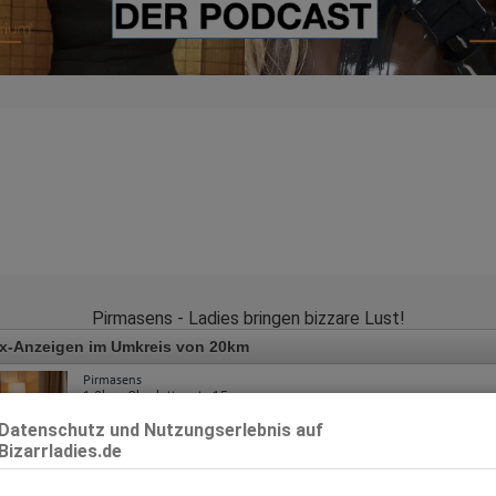
Pirmasens - Ladies bringen bizzare Lust!
x-Anzeigen im Umkreis von 20km
Pirmasens
1.2km, Charlottenstr. 15
Annette -Erotische Massagen und mehr
Datenschutz und Nutzungserlebnis auf
Bizarrladies.de
35 Jahre, 80D, KF 42, 1.61m, 70 kg, total rasiert, westeuropäisch
69, GF6, NSa, Franz b. Ihr, Schmu., Kuscheln, DSa, DSp