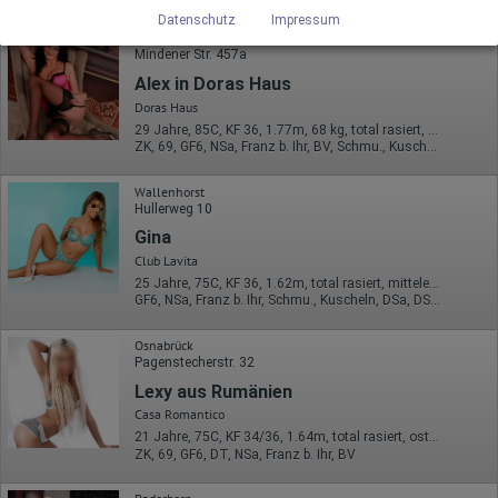
verwendeten Cookies sind unter folgendem Link und in der
Datenschutz
Impressum
Datenschutzerklärung zu finden.
Osnabrück
https://developers.google.com/analytics/devguides/collectio
Mindener Str. 457a
n/analyticsjs/cookie-usage?
Alex in Doras Haus
hl=de#gtagjs_google_analytics_4_-_cookie_usage
Doras Haus
Herausgeber:
29 Jahre, 85C, KF 36, 1.77m, 68 kg, total rasiert, Latina
Google Ireland Limited
ZK, 69, GF6, NSa, Franz b. Ihr, BV, Schmu., Kuscheln
Erhobene Daten:
Die erzeugten Informationen über die Benutzung unserer
Wallenhorst
Webseiten sowie die von dem Browser übermittelte IP-Adresse
Hullerweg 10
werden übertragen und gespeichert. Dabei können aus den
Gina
verarbeiteten Daten pseudonyme Nutzungsprofile der Nutzer
erstellt werden. Diese Informationen wird Google gegebenenfalls
Club Lavita
auch an Dritte übertragen, sofern dies gesetzlich
25 Jahre, 75C, KF 36, 1.62m, total rasiert, mitteleuropäisch
vorgeschrieben wird oder, soweit Dritte diese Daten im Auftrag
GF6, NSa, Franz b. Ihr, Schmu., Kuscheln, DSa, DSp, KBp
von Google verarbeiten. Die IP-Adresse der Nutzer wird von
Google innerhalb von Mitgliedstaaten der Europäischen Union
Osnabrück
oder in anderen Vertragsstaaten des Abkommens über den
Pagenstecherstr. 32
Europäischen Wirtschaftsraum gekürzt, dies bedeutet, dass alle
Daten anonym erhoben werden. Nur in Ausnahmefällen wird die
Lexy aus Rumänien
volle IP-Adresse an einen Server von Google in den USA
Casa Romantico
übertragen und dort gekürzt. Die von dem Browser des Nutzers
übermittelte IP-Adresse wird nicht mit anderen Daten von Google
21 Jahre, 75C, KF 34/36, 1.64m, total rasiert, osteuropäisch
zusammengeführt.
ZK, 69, GF6, DT, NSa, Franz b. Ihr, BV
Erhobene Informationen zum Besucherverhalten sind folgende: