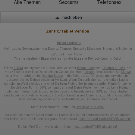
Alle Themen
Sexcams
Telefonsex
nach oben
Zur PC/Tablet Version
Bizarr Ladies.de
Mehr
Ladies Sex-Anzeigen
von
Escorts
,
Transen
,
Erotische Massage
,
Huren und Nutten in
OWL
und in der Nähe
Themenladies - Bizarrladies für die bizzare Fetisch Lust in OWL!
Erlebe
BDSM
am eigenen Leib, lass Dich von einer
Bizarr Lady
oder
Domina in OWL
am
Kreuz fixieren oder lebe Deine tiefsten Gelüste bei Erotik
Fetisch
Fesselspielen. Sei
Sklave
oder HerrIn, schlüpfe im
Domina Studio
in die Rolle, die zu Dir passt, und erweitere im
düsteren Verlies Deinen sexuellen Horizont. Wenn Du doch eher auf die heißen
Ladies
komplett in Weiß stehst, dann wirst Du beim
Fisting
Sex in einem sterilen Klinik Ambiente
im
Bordell
oder
Puff in OWL
voll und ganz auf Deine Kosten kommen, ob beim
Fisting
oder beim
Deepthroat
. Erotisches
Bondage und Fesselspiele in OWL
auf Bizarrladies.
Eine Bizarrlady bietet eine einzigartige Kombination aus Dominanz, Erotik und sexuellen
Dienstleistungen, die sie von einer traditionellen
Domina
unterscheidet.
Mehr Themenladies Erotik und
Sex-News aus OWL
Du willst noch mehr? Dann komm zu LadiesSTARS und entdecke die exklusiven Inhalte
von heißen, bizarren Huren aus ganz Deutschland.
Jetzt Fan auf LadiesSTARS werden.
Du bist Pro? Dann warte nicht länger -
jetzt LadiesSTARS aktivieren!