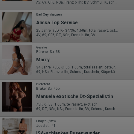
Hotjar Limited, Malta
AV, 69, GF6, NSa, Franz b. Ihr, BV, Schmu., Kuscheln
Erhobene Daten:
Bad Oeynhausen
Datum und Uhrzeit des Besuchs
Alissa Top Service
Gerätetyp
Geografischer Standort
25 Jahre, 95D, KF 34/36, 1.60m, total rasiert, osteuropäisch
IP-Adresse
AV, 69, GF6, DT, NSa, Franz b. Ihr, BV
Mausbewegungen
Besuchte Seiten
Referrer URL
Geseke
Bildschirmauflösung
Bürener Str. 38
Eindeutige Gerätekennung
Marry
Sprachinformationen
Gerätebestriebssystem
34 Jahre, 75B, KF 36, 1.65m, total rasiert, osteuropäisch
Browser-Typ
69, NSa, Franz b. Ihr, Schmu., Kuscheln, Körperküs., Baden / Duschen, Strip
Klicks
Domain-Name
Bielefeld
Eindeutige Benutzerkennung
Braker Str. 45b
Antworten auf Umfragen
Manuela exotische Dt-Spezialistin
Ort der Verarbeitung:
Europäische Union
75F, KF 38, 1.60m, teilrasiert, exotisch
69, DT, NSa, NSp, Franz b. Ihr, BV, Schmu., Kuscheln
Rechtliche Grundlage der Verarbeitung
Art. 6 Abs. 1 S. 1 lit. a DSGVO
Lingen (Ems)
Josefstr. 41
ISA-schlankes Busenwunder