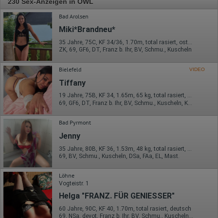
230 Sex-Anzeigen in OWL
Bad Arolsen
Miki*Brandneu*
35 Jahre, 75C, KF 34/36, 1.70m, total rasiert, osteuropäisch
ZK, 69, GF6, DT, Franz b. Ihr, BV, Schmu., Kuscheln
Bielefeld
VIDEO
Tiffany
19 Jahre, 75B, KF 34, 1.65m, 65 kg, total rasiert, osteuropäisch
69, GF6, DT, Franz b. Ihr, BV, Schmu., Kuscheln, Körperküs.
Bad Pyrmont
Jenny
35 Jahre, 80B, KF 36, 1.53m, 48 kg, total rasiert, asiatisch
69, BV, Schmu., Kuscheln, DSa, FAa, EL, Mast.
Löhne
Vogteistr. 1
Helga "FRANZ. FÜR GENIESSER"
60 Jahre, 90C, KF 40, 1.70m, total rasiert, deutsch
69, NSa, devot, Franz b. Ihr, BV, Schmu., Kuscheln, Körperküs.