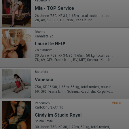
Paderborn
Herkunft (Land und Stadt)
Mia - TOP Service
Sprache
Betriebssystem
26 Jahre, 75C, KF 34, 1.65m, total rasiert, osteuropäisch
ZK, AV, 69, GF6, DT, NSa, Franz b. Ihr
Gerät (PC, Tablet-PC oder Smartphone)
Browser und alle verwendeten Add-ons
Auflösung des Computers
Rheine
Besucherquelle (Facebook, Suchmaschine oder
Kanalstr. 2b
verweisende Webseite)
Laurette NEU!
Welche Dateien wurden heruntergeladen?
Welche Videos angeschaut?
2B Exklusiv
Wurden Werbebanner angeklickt?
30 Jahre, 75B, KF 34/36, 1.65m, 50 kg, total rasiert, osteuropäisch
Wohin ging der Besucher? Klickte er auf weitere Seiten des
ZK, 69, GF6, Franz b. Ihr, BV, MFF, Schmu., Kuscheln
Portals oder hat er sie komplett verlassen?
Wie lange blieb der Besucher?
Bielefeld
Ort der Verarbeitung:
Vanessa
Europäische Union & USA
75A, KF 36/38, 1.65m, 55 kg, total rasiert, osteuropäisch
Hotjar
69, GF6, Franz b. Ihr, Schmu., Kuscheln, Körperküs., Mast., RS
Wir nutzen Hotjar als Webanalysedient. Es wird verwendet, um
Daten über das Benutzerverhalten zu sammeln. Hotjar kann
Paderborn
VIDEO
auch im Rahmen von Umfragen und Feedbackfunktionen, die
Karl-Schurz-Str. 10
auf unserer Website eingebunden sind, von Ihnen bereitgestellte
Cindy im Studio Royal
Informationen verarbeiten.
Studio Royal
Herausgeber:
30 Jahre, 75B, KF 36, 1.70m, 50 kg, total rasiert, mitteleuropäisch