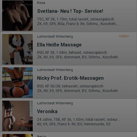
Riesa
von Google verarbeiten. Die IP-Adresse der Nutzer wird von
Google innerhalb von Mitgliedstaaten der Europäischen Union
Svetlana- Neu ! Top- Service!
oder in anderen Vertragsstaaten des Abkommens über den
Europäischen Wirtschaftsraum gekürzt, dies bedeutet, dass alle
75C, KF 38, 1.70m, total rasiert, osteuropäisch
Daten anonym erhoben werden. Nur in Ausnahmefällen wird die
ZK, 69, GF6, NSa, Franz b. Ihr, Schmu., Kuscheln, Körperküs.
volle IP-Adresse an einen Server von Google in den USA
übertragen und dort gekürzt. Die von dem Browser des Nutzers
Lutherstadt Wittenberg
VIDEO
übermittelte IP-Adresse wird nicht mit anderen Daten von Google
zusammengeführt.
Ella Heiße Massage
85D, KF 38, 1.68m, behaart, osteuropäisch
Erhobene Informationen zum Besucherverhalten sind folgende:
ZK, AV, 69, GF6, dominant, BV, Schmu., Kuscheln
Herkunft (Land und Stadt)
Sprache
Lutherstadt Wittenberg
Betriebssystem
Gerät (PC, Tablet-PC oder Smartphone)
Nicky Prof. Erotik-Massagen
Browser und alle verwendeten Add-ons
85D, KF 36/38, teilrasiert, osteuropäisch
Auflösung des Computers
ZK, AV, 69, GF6, dominant, BV, Schmu., Kuscheln
Besucherquelle (Facebook, Suchmaschine oder
verweisende Webseite)
Welche Dateien wurden heruntergeladen?
Lutherstadt Wittenberg
Welche Videos angeschaut?
Veronika
Wurden Werbebanner angeklickt?
Wohin ging der Besucher? Klickte er auf weitere Seiten des
24 Jahre, 75B, KF 36, 1.65m, total rasiert, osteuropäisch
Portals oder hat er sie komplett verlassen?
AV, 69, GF6, Franz b. Ihr, BV, Herrenrunde, GS
Wie lange blieb der Besucher?
Ort der Verarbeitung:
Berlin