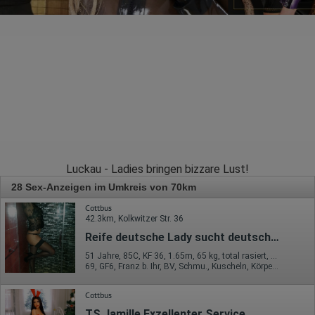
Luckau - Ladies bringen bizzare Lust!
28 Sex-Anzeigen im Umkreis von 70km
Cottbus
42.3km, Kolkwitzer Str. 36
Reife deutsche Lady sucht deutschen Mann!
51 Jahre, 85C, KF 36, 1.65m, 65 kg, total rasiert, deutsch
69, GF6, Franz b. Ihr, BV, Schmu., Kuscheln, Körperküs., AV b. Ihm
Cottbus
TS Jamille Exzellenter Service