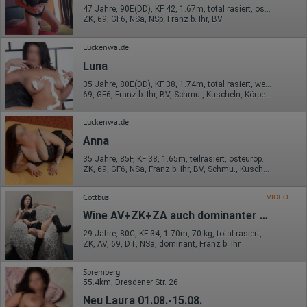
47 Jahre, 90E(DD), KF 42, 1.67m, total rasiert, osteuropäisch
ZK, 69, GF6, NSa, NSp, Franz b. Ihr, BV
Luckenwalde
Luna
35 Jahre, 80E(DD), KF 38, 1.74m, total rasiert, westeuropäisch
69, GF6, Franz b. Ihr, BV, Schmu., Kuscheln, Körperküs., AV b. Ihm
Luckenwalde
Anna
35 Jahre, 85F, KF 38, 1.65m, teilrasiert, osteuropäisch
ZK, 69, GF6, NSa, Franz b. Ihr, BV, Schmu., Kuscheln
Cottbus
VIDEO
Wine AV+ZK+ZA auch dominanter Service
29 Jahre, 80C, KF 34, 1.70m, 70 kg, total rasiert, asiatisch
ZK, AV, 69, DT, NSa, dominant, Franz b. Ihr
Spremberg
55.4km, Dresdener Str. 26
Neu Laura 01.08.-15.08.