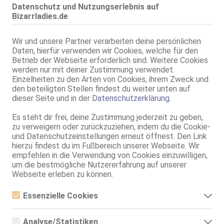
Eichwalde
Datenschutz und Nutzungserlebnis auf
Bizarrladies.de
MIU MIU
28 Jahre, 75B, KF 34/36, 1.60m, 48 kg, total rasiert, asiatisch
ZK, 69, GF6, NSa, Franz b. Ihr, BV, Schmu., Kuscheln
Wir und unsere Partner verarbeiten deine persönlichen
Daten, hierfür verwenden wir Cookies, welche für den
Treuenbrietzen
Betrieb der Webseite erforderlich sind. Weitere Cookies
werden nur mit deiner Zustimmung verwendet.
AV Cherry
Einzelheiten zu den Arten von Cookies, ihrem Zweck und
ZK, AV, 69, GF6, NSa, NSp, Franz b. Ihr
den beteiligten Stellen findest du weiter unten auf
dieser Seite und in der
Datenschutzerklärung
.
Fürstenwalde / Spree
VIDEO
Es steht dir frei, deine Zustimmung jederzeit zu geben,
Av-Janny, The best Massage Relaxing!
zu verweigern oder zurückzuziehen, indem du die Cookie-
26 Jahre, 70B, KF 34/36, 1.50m, teilrasiert, asiatisch
und Datenschutzeinstellungen erneut öffnest. Den Link
ZK, AV, 69, GF6, NSa, NSp, Franz b. Ihr
hierzu findest du im Fußbereich unserer Webseite. Wir
empfehlen in die Verwendung von Cookies einzuwilligen,
Forst (Lausitz)
um die bestmögliche Nutzererfahrung auf unserer
COCO
Webseite erleben zu können.
30 Jahre, 70C, KF 34/36, 1.55m, teilrasiert, asiatisch
ZK, 69, Franz b. Ihr, BV, Schmu., Kuscheln, Körperküs., AV b. Ihm
Essenzielle Cookies
Essenzielle Cookies sind alle notwendigen Cookies, die für den
Live Sex Cam
Betrieb der Webseite notwendig sind, indem Grundfunktionen
Analyse/Statistiken