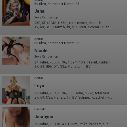
Europäische Union & USA
69.0km, Kamenzer Damm 85
Jana
Hotjar
Sexy Candyshop
Wir nutzen Hotjar als Webanalysedient. Es wird verwendet, um
95D, KF 40/42, 1.65m, total rasiert, deutsch
Daten über das Benutzerverhalten zu sammeln. Hotjar kann
AV, 69, GF6, Franz b. Ihr, MFF, MMF, Schmu., Kuscheln
auch im Rahmen von Umfragen und Feedbackfunktionen, die
auf unserer Website eingebunden sind, von Ihnen bereitgestellte
Informationen verarbeiten.
Berlin
69.0km, Kamenzer Damm 85
Herausgeber:
Nicole
Hotjar Limited, Malta
Sexy Candyshop
Erhobene Daten:
24 Jahre, 70B, KF 36, 1.69m, total rasiert, südländisch
ZK, 69, GF6, DT, NSa, Franz b. Ihr, BV
Datum und Uhrzeit des Besuchs
Gerätetyp
Geografischer Standort
Berlin
IP-Adresse
Leya
Mausbewegungen
Besuchte Seiten
32 Jahre, 75C, KF 36/38, 1.69m, 65 kg, total rasiert, westeuropäisch
Referrer URL
ZK, 69, NSa, Franz b. Ihr, BV, Schmu., Kuscheln, Körperküs.
Bildschirmauflösung
Eindeutige Gerätekennung
Oschatz
Sprachinformationen
Gerätebestriebssystem
Jasmyna
Browser-Typ
Klicks
30 Jahre, 90D, KF 40, 1.68m, 72 kg, behaart, südländisch