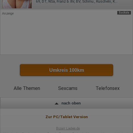
Domain-Name
69, DT, NSa, Franz b. Ihr, BV, Schmu., Kuscheln, Körperküs.
Eindeutige Benutzerkennung
Antworten auf Umfragen
SolAds
Anzeige
Ort der Verarbeitung:
Europäische Union
Rechtliche Grundlage der Verarbeitung
Art. 6 Abs. 1 S. 1 lit. a DSGVO
Umkreis 100km
Alle Themen
Sexcams
Telefonsex
nach oben
Zur PC/Tablet Version
Bizarr Ladies.de