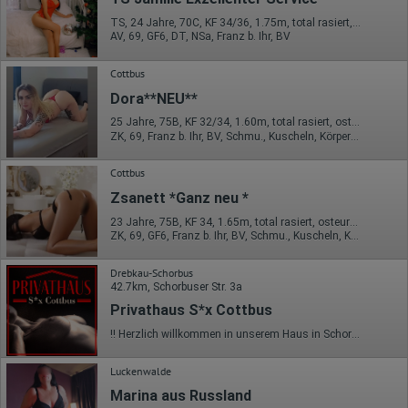
TS, 24 Jahre, 70C, KF 34/36, 1.75m, total rasiert, asiatisch
AV, 69, GF6, DT, NSa, Franz b. Ihr, BV
Cottbus
Dora**NEU**
25 Jahre, 75B, KF 32/34, 1.60m, total rasiert, osteuropäisch
ZK, 69, Franz b. Ihr, BV, Schmu., Kuscheln, Körperküs., DSa
Cottbus
Zsanett *Ganz neu *
23 Jahre, 75B, KF 34, 1.65m, total rasiert, osteuropäisch
ZK, 69, GF6, Franz b. Ihr, BV, Schmu., Kuscheln, Körperküs.
Drebkau-Schorbus
42.7km, Schorbuser Str. 3a
Privathaus S*x Cottbus
!! Herzlich willkommen in unserem Haus in Schorbus !! 5 sexy Girls ( 18+) anwesend…. lass dich überraschen Die langjährig bekannte Adresse in der Region Cottbus ist nur 12 km von Cottbus bei Drebkau. In unserem geschmackvollen Ambiente erwartet dich stets eine tolle Auswahl von bis zu 5 hübschen & internationalen Lustgespielinnen. Ob jung (18+) mit zarten Kn*spen, wild und frech oder doch lieber das erfahrene Vollweib. Die aktuell anwesenden Ladies findest du auf unserer Homepage ! Auch für spezielle Wünsche haben wir verschiedene Räumlichkeiten zu bieten-Trau Dich ! Lass Dich mal richtig verwöhnen und entfliehe dem Alltag, Erfrischungsgetränke stehen bereit. Für weitere Informationen steht dir unsere Homepage www.sex-cottbus.eu zur Verfügung. Gerne bekommst du auch telefonisch Infos unter 035602-51282 Montag -Sonntag von 9 Uhr bis 22 Uhr sind wir für Dich da, letzter Einlass ist um 21h ! Parken kannst du vor und auch hinter den Haus. Wir freuen uns darauf Dich bei uns begrüßen zu dürfen.
Luckenwalde
Marina aus Russland