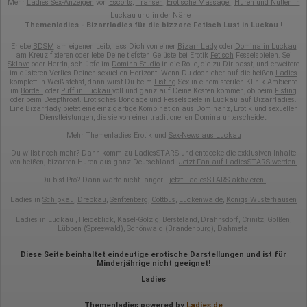
Mehr
Ladies Sex-Anzeigen
von
Escorts
,
Transen
,
Erotische Massage
,
Huren und Nutten in
Luckau
und in der Nähe
Themenladies - Bizarrladies für die bizzare Fetisch Lust in Luckau !
Erlebe
BDSM
am eigenen Leib, lass Dich von einer
Bizarr Lady
oder
Domina in Luckau
am Kreuz fixieren oder lebe Deine tiefsten Gelüste bei Erotik
Fetisch
Fesselspielen. Sei
Sklave
oder HerrIn, schlüpfe im
Domina Studio
in die Rolle, die zu Dir passt, und erweitere
im düsteren Verlies Deinen sexuellen Horizont. Wenn Du doch eher auf die heißen
Ladies
komplett in Weiß stehst, dann wirst Du beim
Fisting
Sex in einem sterilen Klinik Ambiente
im
Bordell
oder
Puff in Luckau
voll und ganz auf Deine Kosten kommen, ob beim
Fisting
oder beim
Deepthroat
. Erotisches
Bondage und Fesselspiele in Luckau
auf Bizarrladies.
Eine Bizarrlady bietet eine einzigartige Kombination aus Dominanz, Erotik und sexuellen
Dienstleistungen, die sie von einer traditionellen
Domina
unterscheidet.
Mehr Themenladies Erotik und
Sex-News aus Luckau
Du willst noch mehr? Dann komm zu LadiesSTARS und entdecke die exklusiven Inhalte
von heißen, bizarren Huren aus ganz Deutschland.
Jetzt Fan auf LadiesSTARS werden.
Du bist Pro? Dann warte nicht länger -
jetzt LadiesSTARS aktivieren!
Ladies in
Schipkau
,
Drebkau
,
Senftenberg
,
Cottbus
,
Luckenwalde
,
Königs Wusterhausen
Ladies in
Luckau
,
Heideblick
,
Kasel-Golzig
,
Bersteland
,
Drahnsdorf
,
Crinitz
,
Golßen
,
Lübben (Spreewald)
,
Schönwald (Brandenburg)
,
Dahmetal
Diese Seite beinhaltet eindeutige erotische Darstellungen und ist für
Minderjährige nicht geeignet!
Ladies
Themenladies powered by
Ladies.de