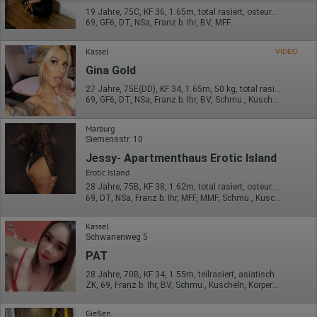
n/analyticsjs/cookie-usage?
19 Jahre, 75C, KF 36, 1.65m, total rasiert, osteuropäisch
hl=de#gtagjs_google_analytics_4_-_cookie_usage
69, GF6, DT, NSa, Franz b. Ihr, BV, MFF
Herausgeber:
Kassel
VIDEO
Google Ireland Limited
Gina Gold
Erhobene Daten:
Die erzeugten Informationen über die Benutzung unserer
27 Jahre, 75E(DD), KF 34, 1.65m, 50 kg, total rasiert, deutsch
Webseiten sowie die von dem Browser übermittelte IP-Adresse
69, GF6, DT, NSa, Franz b. Ihr, BV, Schmu., Kuscheln
werden übertragen und gespeichert. Dabei können aus den
verarbeiteten Daten pseudonyme Nutzungsprofile der Nutzer
Marburg
erstellt werden. Diese Informationen wird Google gegebenenfalls
Siemensstr. 10
auch an Dritte übertragen, sofern dies gesetzlich
vorgeschrieben wird oder, soweit Dritte diese Daten im Auftrag
Jessy- Apartmenthaus Erotic Island
von Google verarbeiten. Die IP-Adresse der Nutzer wird von
Erotic Island
Google innerhalb von Mitgliedstaaten der Europäischen Union
28 Jahre, 75B, KF 38, 1.62m, total rasiert, osteuropäisch
oder in anderen Vertragsstaaten des Abkommens über den
69, DT, NSa, Franz b. Ihr, MFF, MMF, Schmu., Kuscheln
Europäischen Wirtschaftsraum gekürzt, dies bedeutet, dass alle
Daten anonym erhoben werden. Nur in Ausnahmefällen wird die
volle IP-Adresse an einen Server von Google in den USA
Kassel
übertragen und dort gekürzt. Die von dem Browser des Nutzers
Schwanenweg 5
übermittelte IP-Adresse wird nicht mit anderen Daten von Google
PAT
zusammengeführt.
28 Jahre, 70B, KF 34, 1.55m, teilrasiert, asiatisch
Erhobene Informationen zum Besucherverhalten sind folgende:
ZK, 69, Franz b. Ihr, BV, Schmu., Kuscheln, Körperküs., DSa
Herkunft (Land und Stadt)
Sprache
Gießen