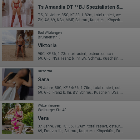
Ts Amandia DT **BJ Spezialisten & NS Aktiv Expertin
TS, 31 Jahre, 85C, KF 38, 1.82m, total rasiert, westeuropäisch
ZK, AV, 69, NSa, MMF, Schmu., Kuscheln, Körperküs.
Bad Wildungen
Brunnenstr. 3
Viktoria
90C, KF 36, 1.73m, teilrasiert, osteuropäisch
69, GF6, NSa, Franz b. Ihr, BV, Schmu., Kuscheln, Körperküs.
Biebertal
Sara
29 Jahre, 80C, KF 34/36, 1.70m, total rasiert, osteuropäisch
69, GF6, Franz b. Ihr, BV, Schmu., Kuscheln, DSa, DSp
Witzenhausen
Walburger Str. 49
Vera
37 Jahre, 70B, KF 36, 1.76m, total rasiert, osteuropäisch
69, Franz b. Ihr, Schmu., Kuscheln, Körperküs., FAa, Mast., Strip