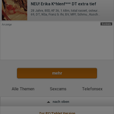
NEU! Erika K*hlenf*** DT extra tief
28 Jahre, 80D, KF 36, 1.68m, total rasiert, osteuropäisch
69, DT, NSa, Franz b. Ihr, BV, MFF, Schmu., Kuscheln
SolAds
Anzeige
mehr
Alle Themen
Sexcams
Telefonsex
nach oben
Zur PC/Tablet Version