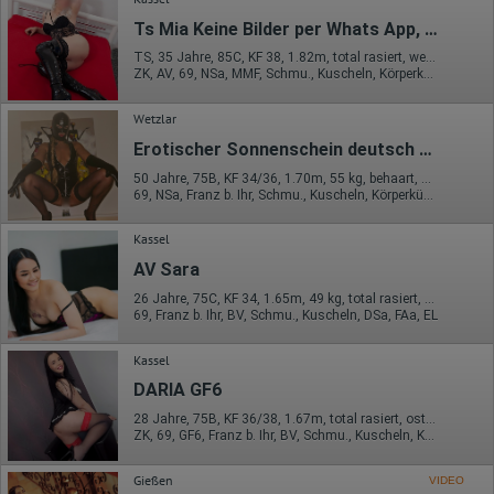
Datum und Uhrzeit des Besuchs
Ts Mia Keine Bilder per Whats App, nur Termine
Gerätetyp
Geografischer Standort
TS, 35 Jahre, 85C, KF 38, 1.82m, total rasiert, westeuropäisch
IP-Adresse
ZK, AV, 69, NSa, MMF, Schmu., Kuscheln, Körperküs.
Mausbewegungen
Besuchte Seiten
Wetzlar
Referrer URL
Bildschirmauflösung
Erotischer Sonnenschein deutsch behaart
Eindeutige Gerätekennung
Sprachinformationen
50 Jahre, 75B, KF 34/36, 1.70m, 55 kg, behaart, deutsch
Gerätebestriebssystem
69, NSa, Franz b. Ihr, Schmu., Kuscheln, Körperküs., AV b. Ihm, DSa
Browser-Typ
Klicks
Kassel
Domain-Name
Eindeutige Benutzerkennung
AV Sara
Antworten auf Umfragen
26 Jahre, 75C, KF 34, 1.65m, 49 kg, total rasiert, asiatisch
Ort der Verarbeitung:
69, Franz b. Ihr, BV, Schmu., Kuscheln, DSa, FAa, EL
Europäische Union
Kassel
Rechtliche Grundlage der Verarbeitung
Art. 6 Abs. 1 S. 1 lit. a DSGVO
DARIA GF6
28 Jahre, 75B, KF 36/38, 1.67m, total rasiert, osteuropäisch
ZK, 69, GF6, Franz b. Ihr, BV, Schmu., Kuscheln, Körperküs.
Gießen
VIDEO