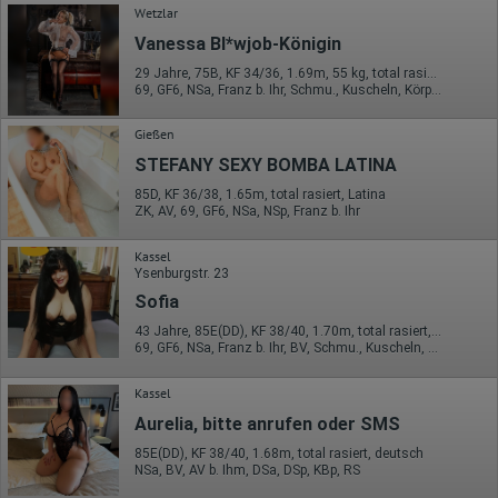
Wetzlar
Vanessa Bl*wjob-Königin
29 Jahre, 75B, KF 34/36, 1.69m, 55 kg, total rasiert, mitteleuropäisch
69, GF6, NSa, Franz b. Ihr, Schmu., Kuscheln, Körperküs., DSa
Gießen
STEFANY SEXY BOMBA LATINA
85D, KF 36/38, 1.65m, total rasiert, Latina
ZK, AV, 69, GF6, NSa, NSp, Franz b. Ihr
Kassel
Ysenburgstr. 23
Sofia
43 Jahre, 85E(DD), KF 38/40, 1.70m, total rasiert, Latina
69, GF6, NSa, Franz b. Ihr, BV, Schmu., Kuscheln, Körperküs.
Kassel
Aurelia, bitte anrufen oder SMS
85E(DD), KF 38/40, 1.68m, total rasiert, deutsch
NSa, BV, AV b. Ihm, DSa, DSp, KBp, RS