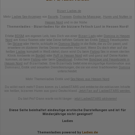
Bizarr Ladies.de
Mehr
Ladies Sex-Anzeigen
von
Escorts
,
Transen
,
Erotische Massage
,
Huren und Nutten in
Hessen Nord
und in der Nähe
Themenladies - Bizarrladies für die bizzare Fetisch Lust in Hessen Nord!
Erlebe
BDSM
am eigenen Leib, lass Dich von einer
Bizarr Lady
oder
Domina in Hessen
Nord
am Kreuz fixieren oder lebe Deine tiefsten Gelüste bei Erotik
Fetisch
Fesselspielen.
Sei
Sklave
oder HerrIn, schlüpfe im
Domina Studio
in die Rolle, die zu Dir passt, und
erweitere im düsteren Verlies Deinen sexuellen Horizont. Wenn Du doch eher auf die
heißen
Ladies
komplett in Weiß stehst, dann wirst Du beim
Fisting
Sex in einem sterilen
Klinik Ambiente im
Bordell
oder
Puff in Hessen Nord
voll und ganz auf Deine Kosten
kommen, ob beim
Fisting
oder beim
Deepthroat
. Erotisches
Bondage und Fesselspiele in
Hessen Nord
auf Bizarrladies. Eine Bizarrlady bietet eine einzigartige Kombination aus
Dominanz, Erotik und sexuellen Dienstleistungen, die sie von einer traditionellen
Domina
unterscheidet.
Mehr Themenladies Erotik und
Sex-News aus Hessen Nord
Du willst noch mehr? Dann komm zu LadiesSTARS und entdecke die exklusiven Inhalte
von heißen, bizarren Huren aus ganz Deutschland.
Jetzt Fan auf LadiesSTARS werden.
Du bist Pro? Dann warte nicht länger -
jetzt LadiesSTARS aktivieren!
Diese Seite beinhaltet eindeutige erotische Darstellungen und ist für
Minderjährige nicht geeignet!
Ladies
Themenladies powered by
Ladies.de