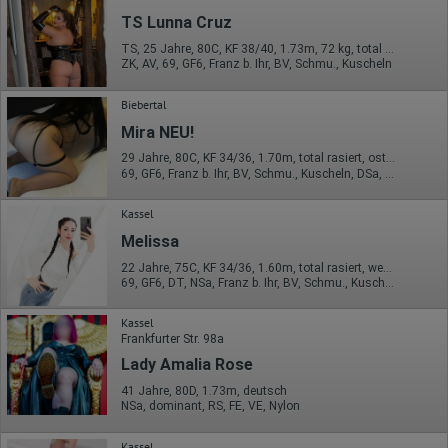
Betriebssystem
TS Lunna Cruz
Gerät (PC, Tablet-PC oder Smartphone)
Browser und alle verwendeten Add-ons
TS, 25 Jahre, 80C, KF 38/40, 1.73m, 72 kg, total rasiert, Latina
Auflösung des Computers
ZK, AV, 69, GF6, Franz b. Ihr, BV, Schmu., Kuscheln
Besucherquelle (Facebook, Suchmaschine oder
verweisende Webseite)
Biebertal
Welche Dateien wurden heruntergeladen?
Welche Videos angeschaut?
Mira NEU!
Wurden Werbebanner angeklickt?
Wohin ging der Besucher? Klickte er auf weitere Seiten des
29 Jahre, 80C, KF 34/36, 1.70m, total rasiert, osteuropäisch
Portals oder hat er sie komplett verlassen?
69, GF6, Franz b. Ihr, BV, Schmu., Kuscheln, DSa, DSp
Wie lange blieb der Besucher?
Kassel
Ort der Verarbeitung:
Europäische Union & USA
Melissa
Hotjar
22 Jahre, 75C, KF 34/36, 1.60m, total rasiert, westeuropäisch
69, GF6, DT, NSa, Franz b. Ihr, BV, Schmu., Kuscheln
Wir nutzen Hotjar als Webanalysedient. Es wird verwendet, um
Daten über das Benutzerverhalten zu sammeln. Hotjar kann
Kassel
auch im Rahmen von Umfragen und Feedbackfunktionen, die
Frankfurter Str. 98a
auf unserer Website eingebunden sind, von Ihnen bereitgestellte
Informationen verarbeiten.
Lady Amalia Rose
Herausgeber:
41 Jahre, 80D, 1.73m, deutsch
Hotjar Limited, Malta
NSa, dominant, RS, FE, VE, Nylon
Erhobene Daten:
Kassel