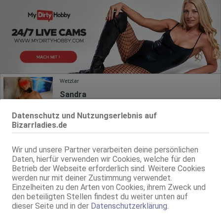
Wetzlar
Sandra
35 Jahre, 85C, KF 36, 1.65m, total rasiert, osteuropäisch
Datenschutz und Nutzungserlebnis auf
GF6, BV, Schmu., Kuscheln, Mast., FE, Nylon
Bizarrladies.de
Wolfhagen
Mimi GANZ NEU FÜR ERSTE MAL!
Wir und unsere Partner verarbeiten deine persönlichen
Daten, hierfür verwenden wir Cookies, welche für den
21 Jahre, 85C, KF 36, 1.68m, total rasiert, osteuropäisch
Betrieb der Webseite erforderlich sind. Weitere Cookies
ZK, 69, GF6, NSa, Franz b. Ihr, BV, Schmu., Kuscheln
werden nur mit deiner Zustimmung verwendet.
Einzelheiten zu den Arten von Cookies, ihrem Zweck und
Solms
den beteiligten Stellen findest du weiter unten auf
Mira NEU!
dieser Seite und in der
Datenschutzerklärung
.
29 Jahre, 80C, KF 34/36, 1.70m, total rasiert, osteuropäisch