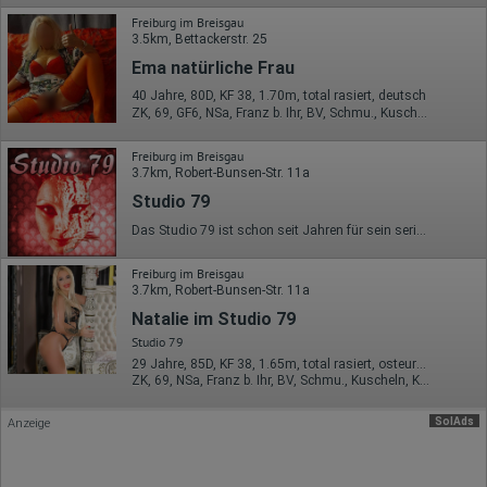
Gerätetyp
Freiburg im Breisgau
Geografischer Standort
3.5km, Bettackerstr. 25
IP-Adresse
Mausbewegungen
Ema natürliche Frau
Besuchte Seiten
Referrer URL
40 Jahre, 80D, KF 38, 1.70m, total rasiert, deutsch
Bildschirmauflösung
ZK, 69, GF6, NSa, Franz b. Ihr, BV, Schmu., Kuscheln
Eindeutige Gerätekennung
Sprachinformationen
Freiburg im Breisgau
Gerätebestriebssystem
3.7km, Robert-Bunsen-Str. 11a
Browser-Typ
Studio 79
Klicks
Domain-Name
Das Studio 79 ist schon seit Jahren für sein seriöses und stilvolles Ambiente bekannt. Gepflegte Damen bieten die gewünschte Abwechslung für JEDEN Geschmack. Überzeugen Sie sich einfach selbst und Sie werden es erleben … Wir verwöhnen Sie in unseren Räumlichkeiten.
Eindeutige Benutzerkennung
Antworten auf Umfragen
Freiburg im Breisgau
Ort der Verarbeitung:
3.7km, Robert-Bunsen-Str. 11a
Europäische Union
Natalie im Studio 79
Rechtliche Grundlage der Verarbeitung
Studio 79
Art. 6 Abs. 1 S. 1 lit. a DSGVO
29 Jahre, 85D, KF 38, 1.65m, total rasiert, osteuropäisch
ZK, 69, NSa, Franz b. Ihr, BV, Schmu., Kuscheln, Körperküs.
SolAds
Anzeige