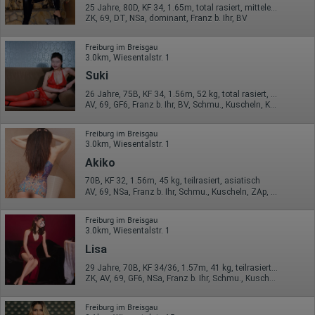
hl=de#gtagjs_google_analytics_4_-_cookie_usage
25 Jahre, 80D, KF 34, 1.65m, total rasiert, mitteleuropäisch
ZK, 69, DT, NSa, dominant, Franz b. Ihr, BV
Herausgeber:
Google Ireland Limited
Freiburg im Breisgau
3.0km, Wiesentalstr. 1
Erhobene Daten:
Die erzeugten Informationen über die Benutzung unserer
Suki
Webseiten sowie die von dem Browser übermittelte IP-Adresse
werden übertragen und gespeichert. Dabei können aus den
26 Jahre, 75B, KF 34, 1.56m, 52 kg, total rasiert, asiatisch
verarbeiteten Daten pseudonyme Nutzungsprofile der Nutzer
AV, 69, GF6, Franz b. Ihr, BV, Schmu., Kuscheln, Körperküs.
erstellt werden. Diese Informationen wird Google gegebenenfalls
auch an Dritte übertragen, sofern dies gesetzlich
Freiburg im Breisgau
vorgeschrieben wird oder, soweit Dritte diese Daten im Auftrag
3.0km, Wiesentalstr. 1
von Google verarbeiten. Die IP-Adresse der Nutzer wird von
Google innerhalb von Mitgliedstaaten der Europäischen Union
Akiko
oder in anderen Vertragsstaaten des Abkommens über den
70B, KF 32, 1.56m, 45 kg, teilrasiert, asiatisch
Europäischen Wirtschaftsraum gekürzt, dies bedeutet, dass alle
AV, 69, NSa, Franz b. Ihr, Schmu., Kuscheln, ZAp, Baden / Duschen
Daten anonym erhoben werden. Nur in Ausnahmefällen wird die
volle IP-Adresse an einen Server von Google in den USA
übertragen und dort gekürzt. Die von dem Browser des Nutzers
Freiburg im Breisgau
übermittelte IP-Adresse wird nicht mit anderen Daten von Google
3.0km, Wiesentalstr. 1
zusammengeführt.
Lisa
Erhobene Informationen zum Besucherverhalten sind folgende:
29 Jahre, 70B, KF 34/36, 1.57m, 41 kg, teilrasiert, asiatisch
ZK, AV, 69, GF6, NSa, Franz b. Ihr, Schmu., Kuscheln
Herkunft (Land und Stadt)
Sprache
Betriebssystem
Freiburg im Breisgau