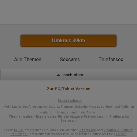
Umkreis 30km
Alle Themen
Sexcams
Telefonsex
nach oben
Zur PC/Tablet Version
Bizarr Ladies.de
Mehr
Ladies Sex-Anzeigen
von
Escorts
,
Transen
,
Erotische Massage
,
Huren und Nutten in
Freiburg im Breisgau
und in der Nähe
Themenladies - Bizarrladies für die bizzare Fetisch Lust in Freiburg im
Breisgau!
Erlebe
BDSM
am eigenen Leib, lass Dich von einer
Bizarr Lady
oder
Domina in Freiburg
im Breisgau
am Kreuz fixieren oder lebe Deine tiefsten Gelüste bei Erotik
Fetisch