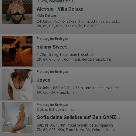
Gerät (PC, Tablet-PC oder Smartphone)
3.1km, Wiesentalstr. 15
Browser und alle verwendeten Add-ons
Alessia - Villa Deluxe
Auflösung des Computers
Besucherquelle (Facebook, Suchmaschine oder
Villa Deluxe
verweisende Webseite)
24 Jahre, 75C, KF 36/38, 1.64m, total rasiert, osteuropäisch
Welche Dateien wurden heruntergeladen?
ZK, 69, DT, NSa, Franz b. Ihr, BV, MFF
Welche Videos angeschaut?
Wurden Werbebanner angeklickt?
Freiburg im Breisgau
Wohin ging der Besucher? Klickte er auf weitere Seiten des
Portals oder hat er sie komplett verlassen?
skinny Sweet
Wie lange blieb der Besucher?
1.73m, 55 kg, total rasiert, deutsch
Ort der Verarbeitung:
ZK, 69, GF6, DT, dominant, devot, Franz b. Ihr
Europäische Union & USA
Freiburg im Breisgau
Hotjar
Joyce
Wir nutzen Hotjar als Webanalysedient. Es wird verwendet, um
Daten über das Benutzerverhalten zu sammeln. Hotjar kann
33 Jahre, 85D, KF 38, 1.76m, total rasiert, exotisch
auch im Rahmen von Umfragen und Feedbackfunktionen, die
69, kein GV, Franz b. Ihr
auf unserer Website eingebunden sind, von Ihnen bereitgestellte
Informationen verarbeiten.
Freiburg im Breisgau
3.5km, Bettackerstr. 25
Herausgeber:
Hotjar Limited, Malta
Sofia deine Geliebte auf Zeit GANZ NEU
Erhobene Daten:
80D, KF 36, 1.70m, total rasiert, osteuropäisch
ZK, 69, GF6, NSa, Franz b. Ihr, BV, Schmu., Kuscheln
Datum und Uhrzeit des Besuchs