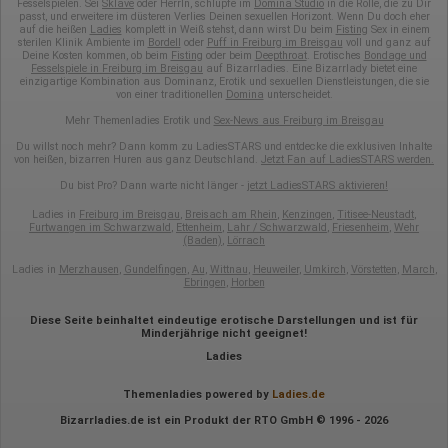
Fesselspielen. Sei
Sklave
oder HerrIn, schlüpfe im
Domina Studio
in die Rolle, die zu Dir
passt, und erweitere im düsteren Verlies Deinen sexuellen Horizont. Wenn Du doch eher
auf die heißen
Ladies
komplett in Weiß stehst, dann wirst Du beim
Fisting
Sex in einem
sterilen Klinik Ambiente im
Bordell
oder
Puff in Freiburg im Breisgau
voll und ganz auf
Deine Kosten kommen, ob beim
Fisting
oder beim
Deepthroat
. Erotisches
Bondage und
Fesselspiele in Freiburg im Breisgau
auf Bizarrladies. Eine Bizarrlady bietet eine
einzigartige Kombination aus Dominanz, Erotik und sexuellen Dienstleistungen, die sie
von einer traditionellen
Domina
unterscheidet.
Mehr Themenladies Erotik und
Sex-News aus Freiburg im Breisgau
Du willst noch mehr? Dann komm zu LadiesSTARS und entdecke die exklusiven Inhalte
von heißen, bizarren Huren aus ganz Deutschland.
Jetzt Fan auf LadiesSTARS werden.
Du bist Pro? Dann warte nicht länger -
jetzt LadiesSTARS aktivieren!
Ladies in
Freiburg im Breisgau
,
Breisach am Rhein
,
Kenzingen
,
Titisee-Neustadt
,
Furtwangen im Schwarzwald
,
Ettenheim
,
Lahr / Schwarzwald
,
Friesenheim
,
Wehr
(Baden)
,
Lörrach
Ladies in
Merzhausen
,
Gundelfingen
,
Au
,
Wittnau
,
Heuweiler
,
Umkirch
,
Vörstetten
,
March
,
Ebringen
,
Horben
Diese Seite beinhaltet eindeutige erotische Darstellungen und ist für
Minderjährige nicht geeignet!
Ladies
Themenladies powered by
Ladies.de
Bizarrladies.de ist ein Produkt der RTO GmbH © 1996 - 2026