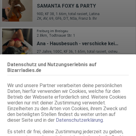
SAMANTA FOXY & PARTY
90D, KF 38, 1.66m, total rasiert, Latina
ZK, AV, 69, GF6, DT, NSa, Franz b. Ihr
Freiburg im Breisgau
2.8km, Todtnauer Str. 1
Ana - Hausbesuch - verschicke keine Bilder
27 Jahre, 100C, KF 36, 1.65m, total rasiert, osteuropäisch
69, GF6, NSa, Franz b. Ihr, BV, MFF, Schmu., Kuscheln
Datenschutz und Nutzungserlebnis auf
Freiburg im Breisgau
Bizarrladies.de
2.8km, Todtnauer Str. 1
Morena - Body to Body Massage
Wir und unsere Partner verarbeiten deine persönlichen
75C, KF 38, 1.72m, total rasiert
Daten, hierfür verwenden wir Cookies, welche für den
69, GF6, NSa, Franz b. Ihr, BV, MFF, Schmu., Kuscheln
Betrieb der Webseite erforderlich sind. Weitere Cookies
werden nur mit deiner Zustimmung verwendet.
Freiburg im Breisgau
Einzelheiten zu den Arten von Cookies, ihrem Zweck und
3.0km, Wiesentalstr. 1
den beteiligten Stellen findest du weiter unten auf
Selin - neue Nummer
dieser Seite und in der
Datenschutzerklärung
.
23 Jahre, 75C, KF 36, 1.67m, total rasiert, südländisch
Es steht dir frei, deine Zustimmung jederzeit zu geben,
69, NSa, Franz b. Ihr, Schmu., Kuscheln, Körperküs., AV b. Ihm, DSa