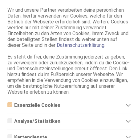
35 Jahre, 75B, KF 36, 1.62m, total rasiert, osteuropäisch
Wir und unsere Partner verarbeiten deine persönlichen
69, DT, NSa, Franz b. Ihr, BV, Schmu., Kuscheln, Körperküs.
Daten, hierfür verwenden wir Cookies, welche für den
Betrieb der Webseite erforderlich sind. Weitere Cookies
Schweinfurt
werden nur mit deiner Zustimmung verwendet.
Antonia- Jung (20+) - vers. - devot - uners*ttlich -
Einzelheiten zu den Arten von Cookies, ihrem Zweck und
den beteiligten Stellen findest du weiter unten auf
20 Jahre, 80D, KF 36/38, 1.65m, 60 kg, total rasiert, osteuropäisch
ZK, 69, GF6, NSa, Franz b. Ihr, BV, MFF
dieser Seite und in der
Datenschutzerklärung
.
Schweinfurt
Es steht dir frei, deine Zustimmung jederzeit zu geben,
zu verweigern oder zurückzuziehen, indem du die Cookie-
Flavia
und Datenschutzeinstellungen erneut öffnest. Den Link
21 Jahre, 85C, KF 38/40, 1.65m, total rasiert, osteuropäisch
hierzu findest du im Fußbereich unserer Webseite. Wir
69, GF6, DT, NSa, Franz b. Ihr, Schmu., Kuscheln, Körperküs.
empfehlen in die Verwendung von Cookies einzuwilligen,
um die bestmögliche Nutzererfahrung auf unserer
Schweinfurt
Webseite erleben zu können.
Sonia
Essenzielle Cookies
20 Jahre, 85D, KF 38/40, 1.68m, total rasiert, osteuropäisch
GF6, NSa, Franz b. Ihr, BV, MFF, MMF, GS
Essenzielle Cookies sind alle notwendigen Cookies, die für den
Betrieb der Webseite notwendig sind, indem Grundfunktionen
Analyse/Statistiken
ermöglicht werden. Die Webseite kann ohne diese Cookies nicht
Schweinfurt
richtig funktionieren.
Analyse- bzw. Statistikcookies sind Cookies, die der Analyse der
Evelyn 24H Hot Girl (18J+)
Webseiten-Nutzung und der Erstellung von anonymisierten
Kartendienste