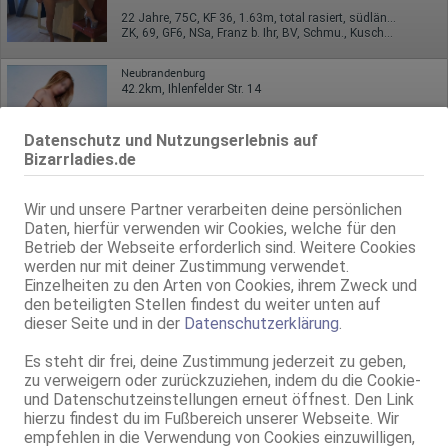
22 Jahre, 75C, KF 36, 1.63m, total rasiert, südländisch
ZK, 69, GF6, NSa, Franz b. Ihr, BV, Schmu., Kuscheln
Neubrandenburg
42.2km, Ihlenfelder Str. 14
Ylona
Datenschutz und Nutzungserlebnis auf
27 Jahre, 75B, KF 36, 1.62m, total rasiert, osteuropäisch
69, GF6, NSa, Franz b. Ihr, BV, Schmu., Kuscheln, Körperküs.
Bizarrladies.de
Wir und unsere Partner verarbeiten deine persönlichen
Daten, hierfür verwenden wir Cookies, welche für den
Betrieb der Webseite erforderlich sind. Weitere Cookies
werden nur mit deiner Zustimmung verwendet.
Einzelheiten zu den Arten von Cookies, ihrem Zweck und
den beteiligten Stellen findest du weiter unten auf
dieser Seite und in der
Datenschutzerklärung
.
Neubrandenburg
Es steht dir frei, deine Zustimmung jederzeit zu geben,
43.6km
zu verweigern oder zurückzuziehen, indem du die Cookie-
Cora
und Datenschutzeinstellungen erneut öffnest. Den Link
33 Jahre, 80B, KF 36, 1.65m, total rasiert, karibisch
hierzu findest du im Fußbereich unserer Webseite. Wir
ZK, 69, GF6, DT, NSa, Franz b. Ihr, BV
empfehlen in die Verwendung von Cookies einzuwilligen,