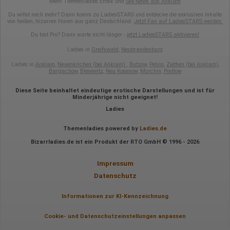
Mehr Themenladies Erotik und
Sex-News aus Anklam
Du willst noch mehr? Dann komm zu LadiesSTARS und entdecke die exklusiven Inhalte
von heißen, bizarren Huren aus ganz Deutschland.
Jetzt Fan auf LadiesSTARS werden.
Du bist Pro? Dann warte nicht länger -
jetzt LadiesSTARS aktivieren!
Ladies in
Greifswald
,
Neubrandenburg
Ladies in
Anklam
,
Neuenkirchen (bei Anklam)
,
Butzow
,
Pelsin
,
Ziethen (bei Anklam)
,
Bargischow
,
Blesewitz
,
Neu Kosenow
,
Murchin
,
Postlow
Diese Seite beinhaltet eindeutige erotische Darstellungen und ist für
Minderjährige nicht geeignet!
Ladies
Themenladies powered by
Ladies.de
Bizarrladies.de ist ein Produkt der RTO GmbH © 1996 - 2026
Impressum
Datenschutz
Informationen zur KI-Kennzeichnung
Cookie- und Datenschutzeinstellungen anpassen