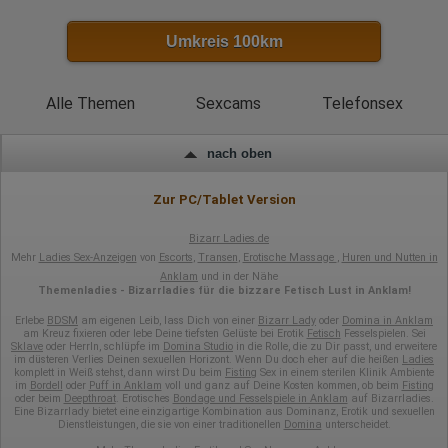
Besuchte Seiten
Referrer URL
Bildschirmauflösung
Umkreis 100km
Eindeutige Gerätekennung
Sprachinformationen
Gerätebestriebssystem
Browser-Typ
Alle Themen
Sexcams
Telefonsex
Klicks
Domain-Name
Eindeutige Benutzerkennung
nach oben
Antworten auf Umfragen
Ort der Verarbeitung:
Zur PC/Tablet Version
Europäische Union
Rechtliche Grundlage der Verarbeitung
Bizarr Ladies.de
Art. 6 Abs. 1 S. 1 lit. a DSGVO
Mehr
Ladies Sex-Anzeigen
von
Escorts
,
Transen
,
Erotische Massage
,
Huren und Nutten in
Anklam
und in der Nähe
Themenladies - Bizarrladies für die bizzare Fetisch Lust in Anklam!
Erlebe
BDSM
am eigenen Leib, lass Dich von einer
Bizarr Lady
oder
Domina in Anklam
am Kreuz fixieren oder lebe Deine tiefsten Gelüste bei Erotik
Fetisch
Fesselspielen. Sei
Sklave
oder HerrIn, schlüpfe im
Domina Studio
in die Rolle, die zu Dir passt, und erweitere
im düsteren Verlies Deinen sexuellen Horizont. Wenn Du doch eher auf die heißen
Ladies
komplett in Weiß stehst, dann wirst Du beim
Fisting
Sex in einem sterilen Klinik Ambiente
im
Bordell
oder
Puff in Anklam
voll und ganz auf Deine Kosten kommen, ob beim
Fisting
oder beim
Deepthroat
. Erotisches
Bondage und Fesselspiele in Anklam
auf Bizarrladies.
Eine Bizarrlady bietet eine einzigartige Kombination aus Dominanz, Erotik und sexuellen
Dienstleistungen, die sie von einer traditionellen
Domina
unterscheidet.