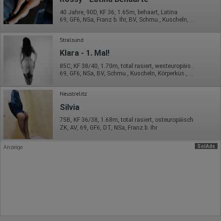
Welche Dateien wurden heruntergeladen?
40 Jahre, 90D, KF 36, 1.65m, behaart, Latina
Welche Videos angeschaut?
69, GF6, NSa, Franz b. Ihr, BV, Schmu., Kuscheln, Körperküs.
Wurden Werbebanner angeklickt?
Wohin ging der Besucher? Klickte er auf weitere Seiten des
Portals oder hat er sie komplett verlassen?
Stralsund
Wie lange blieb der Besucher?
Klara - 1. Mal!
Ort der Verarbeitung:
85C, KF 38/40, 1.70m, total rasiert, westeuropäisch
Europäische Union & USA
69, GF6, NSa, BV, Schmu., Kuscheln, Körperküs., AV b. Ihm
Hotjar
Neustrelitz
Wir nutzen Hotjar als Webanalysedient. Es wird verwendet, um
Daten über das Benutzerverhalten zu sammeln. Hotjar kann
Silvia
auch im Rahmen von Umfragen und Feedbackfunktionen, die
75B, KF 36/38, 1.68m, total rasiert, osteuropäisch
auf unserer Website eingebunden sind, von Ihnen bereitgestellte
ZK, AV, 69, GF6, DT, NSa, Franz b. Ihr
Informationen verarbeiten.
Herausgeber:
SolAds
Anzeige
Hotjar Limited, Malta
Erhobene Daten:
Datum und Uhrzeit des Besuchs
Gerätetyp
Geografischer Standort
IP-Adresse
Mausbewegungen